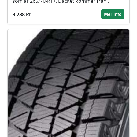
som är 265/70-R17. Däcket kommer från .
3 238 kr
Mer info