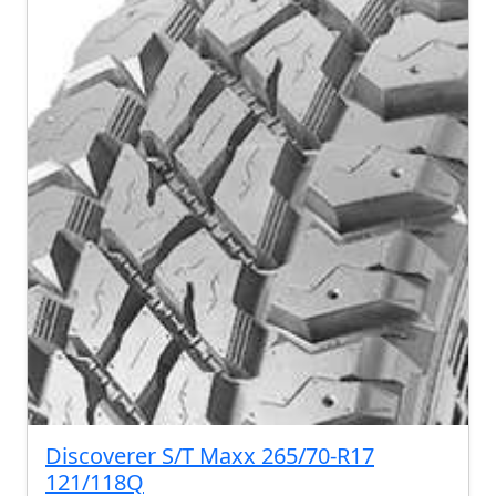
Discoverer S/T Maxx 265/70-R17
121/118Q