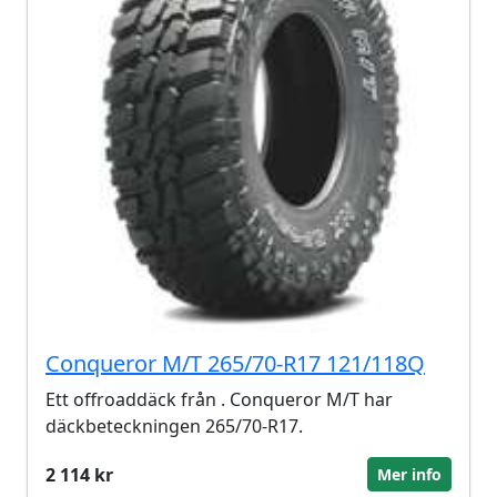
Conqueror M/T 265/70-R17 121/118Q
Ett offroaddäck från . Conqueror M/T har
däckbeteckningen 265/70-R17.
2 114 kr
Mer info