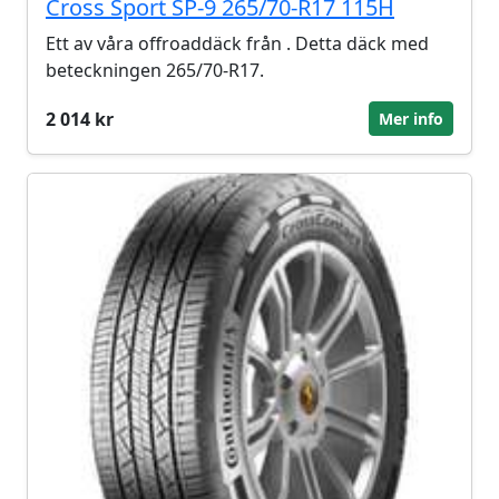
Cross Sport SP-9 265/70-R17 115H
Ett av våra offroaddäck från . Detta däck med
beteckningen 265/70-R17.
2 014 kr
Mer info