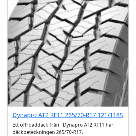
Dynapro AT2 RF11 265/70-R17 121/118S
Ett offroaddäck från . Dynapro AT2 RF11 har
däckbeteckningen 265/70-R17.