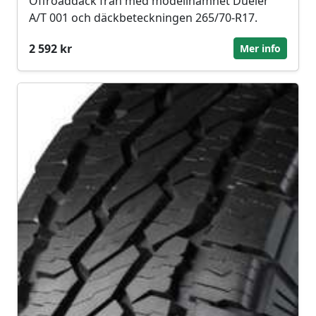
Offroaddäck från med modellnamnet Dueler
A/T 001 och däckbeteckningen 265/70-R17.
2 592 kr
Mer info