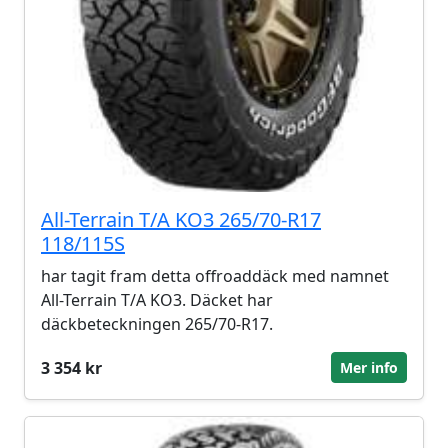
All-Terrain T/A KO3 265/70-R17
118/115S
har tagit fram detta offroaddäck med namnet
All-Terrain T/A KO3. Däcket har
däckbeteckningen 265/70-R17.
3 354 kr
Mer info