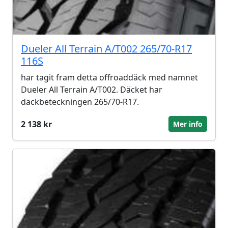
Dueler All Terrain A/T002 265/70-R17
116S
har tagit fram detta offroaddäck med namnet
Dueler All Terrain A/T002. Däcket har
däckbeteckningen 265/70-R17.
2 138 kr
Mer info