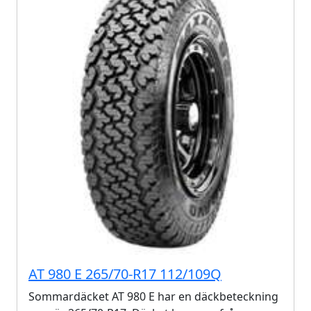
AT 980 E 265/70-R17 112/109Q
Sommardäcket AT 980 E har en däckbeteckning