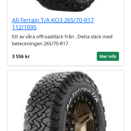
All-Terrain T/A KO3 265/70-R17
112/109S
Ett av våra offroaddäck från . Detta däck med
beteckningen 265/70-R17.
3 556 kr
Mer info