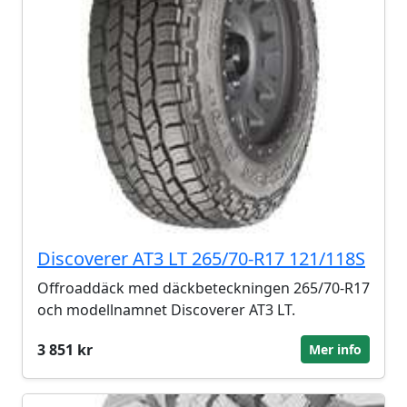
Discoverer AT3 LT 265/70-R17 121/118S
Offroaddäck med däckbeteckningen 265/70-R17
och modellnamnet Discoverer AT3 LT.
3 851 kr
Mer info