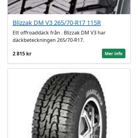
Blizzak DM V3 265/70-R17 115R
Ett offroaddäck från . Blizzak DM V3 har
däckbeteckningen 265/70-R17.
2 815 kr
Mer info