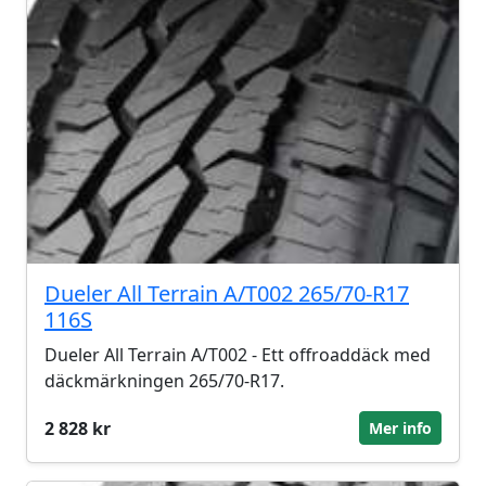
Dueler All Terrain A/T002 265/70-R17
116S
Dueler All Terrain A/T002 - Ett offroaddäck med
däckmärkningen 265/70-R17.
2 828 kr
Mer info