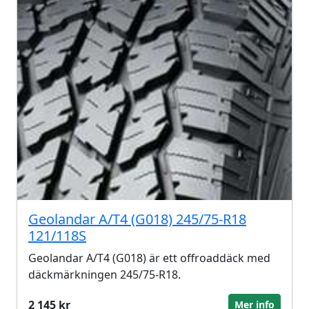
Geolandar A/T4 (G018) 245/75-R18
121/118S
Geolandar A/T4 (G018) är ett offroaddäck med
däckmärkningen 245/75-R18.
2 145 kr
Mer info