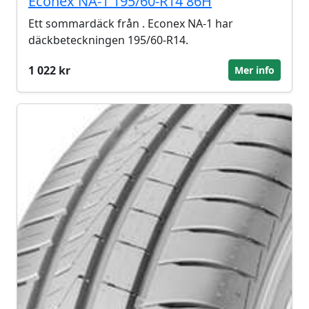
Econex NA-1 195/60-R14 86H
Ett sommardäck från . Econex NA-1 har
däckbeteckningen 195/60-R14.
1 022 kr
Mer info