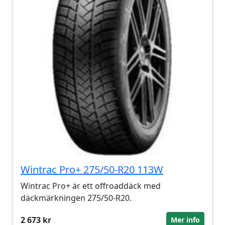
Wintrac Pro+ 275/50-R20 113W
Wintrac Pro+ är ett offroaddäck med
däckmärkningen 275/50-R20.
2 673 kr
Mer info