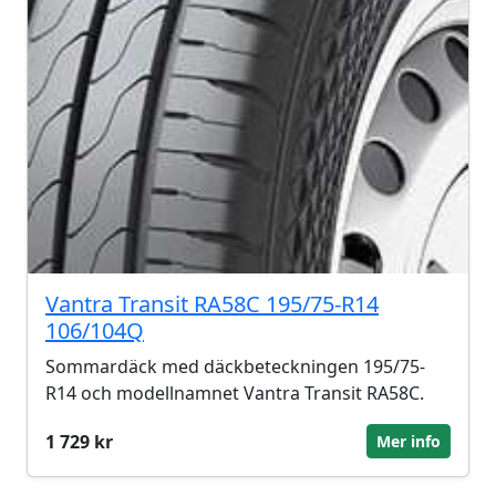
Vantra Transit RA58C 195/75-R14
106/104Q
Sommardäck med däckbeteckningen 195/75-
R14 och modellnamnet Vantra Transit RA58C.
1 729 kr
Mer info