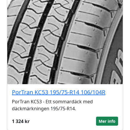
PorTran KC53 195/75-R14 106/104R
PorTran KC53 - Ett sommardäck med
däckmärkningen 195/75-R14.
1 324 kr
Mer info