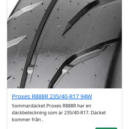
Proxes R888R 235/40-R17 94W
Sommardäcket Proxes R888R har en
däckbeteckning som är 235/40-R17. Däcket
kommer från .