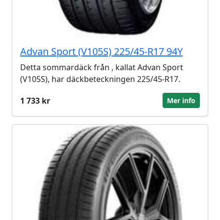
Advan Sport (V105S) 225/45-R17 94Y
Detta sommardäck från , kallat Advan Sport
(V105S), har däckbeteckningen 225/45-R17.
1 733 kr
Mer info