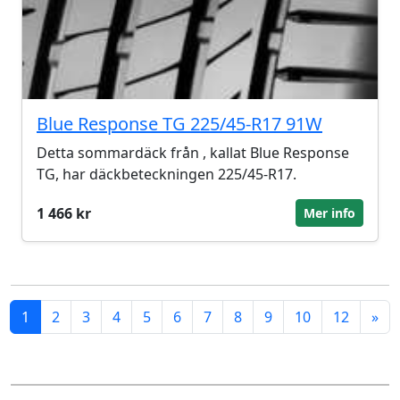
Blue Response TG 225/45-R17 91W
Detta sommardäck från , kallat Blue Response
TG, har däckbeteckningen 225/45-R17.
1 466 kr
Mer info
1
2
3
4
5
6
7
8
9
10
12
»