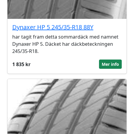
Dynaxer HP 5 245/35-R18 88Y
har tagit fram detta sommardäck med namnet
Dynaxer HP 5. Däcket har däckbeteckningen
245/35-R18.
1 835 kr
Mer info