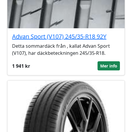
Advan Sport (V107) 245/35-R18 92Y
Detta sommardäck från , kallat Advan Sport
(V107), har däckbeteckningen 245/35-R18.
1 941 kr
Mer info