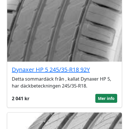
Dynaxer HP 5 245/35-R18 92Y
Detta sommardäck från , kallat Dynaxer HP 5,
har däckbeteckningen 245/35-R18.
2 041 kr
Mer info