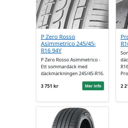
P Zero Rosso
Pr
Asimmetrico 245/45-
R1
R16 94Y
So
P Zero Rosso Asimmetrico -
däc
Ett sommardäck med
R1
däckmärkningen 245/45-R16.
Pro
3 751 kr
2 2
Mer info