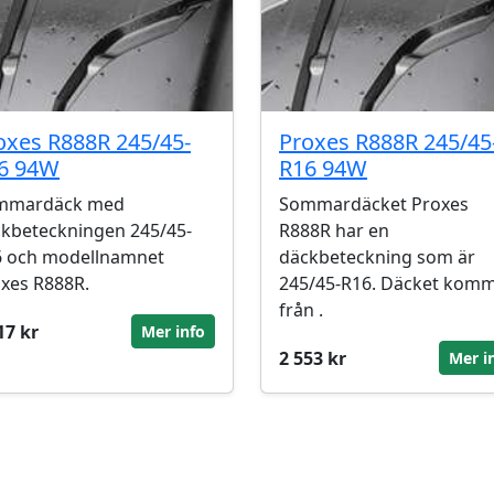
oxes R888R 245/45-
Proxes R888R 245/45
6 94W
R16 94W
mmardäck med
Sommardäcket Proxes
kbeteckningen 245/45-
R888R har en
6 och modellnamnet
däckbeteckning som är
xes R888R.
245/45-R16. Däcket kom
från .
17 kr
Mer info
2 553 kr
Mer i