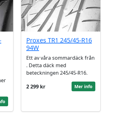
-
Proxes TR1 245/45-R16
94W
Ett av våra sommardäck från
. Detta däck med
beteckningen 245/45-R16.
mer
2 299 kr
Mer info
nfo