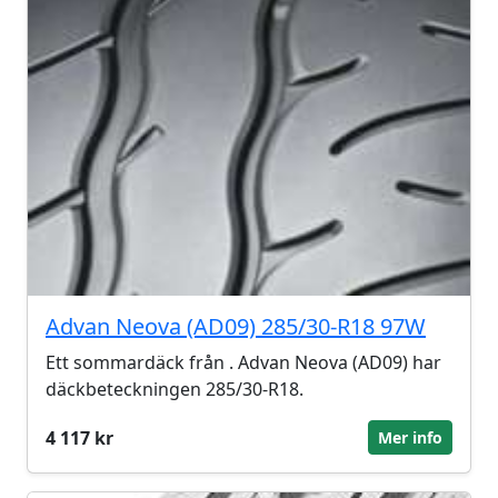
Advan Neova (AD09) 285/30-R18 97W
Ett sommardäck från . Advan Neova (AD09) har
däckbeteckningen 285/30-R18.
4 117 kr
Mer info