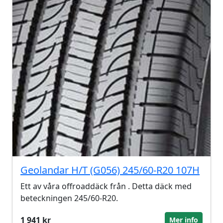
Geolandar H/T (G056) 245/60-R20 107H
Ett av våra offroaddäck från . Detta däck med
beteckningen 245/60-R20.
1 941 kr
Mer info