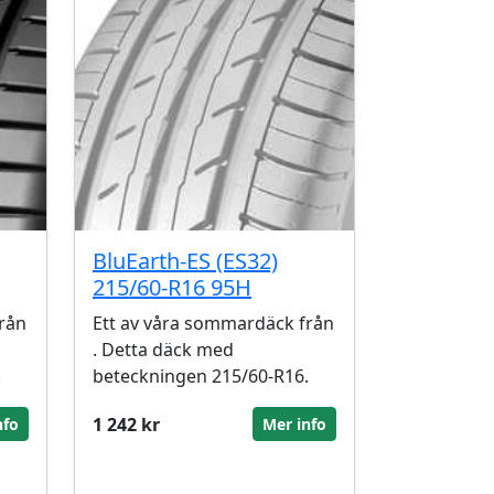
BluEarth-ES (ES32)
215/60-R16 95H
rån
Ett av våra sommardäck från
. Detta däck med
.
beteckningen 215/60-R16.
1 242 kr
nfo
Mer info