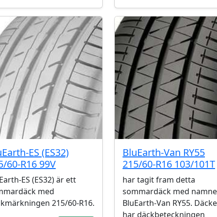
uEarth-ES (ES32)
BluEarth-Van RY55
5/60-R16 99V
215/60-R16 103/101T
Earth-ES (ES32) är ett
har tagit fram detta
mmardäck med
sommardäck med namne
kmärkningen 215/60-R16.
BluEarth-Van RY55. Däcke
har däckbeteckningen