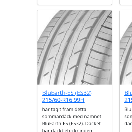
BluEarth-ES (ES32)
Bl
215/60-R16 99H
21
har tagit fram detta
Blu
sommardäck med namnet
so
BluEarth-ES (ES32). Däcket
däc
har däckbeteckningen