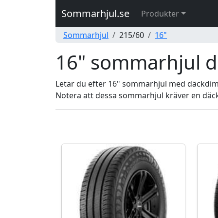
Sommarhjul.se
Produkter
Sommarhjul
215/60
16"
16" sommarhjul 
Letar du efter 16" sommarhjul med däckdimens
Notera att dessa sommarhjul kräver en däc