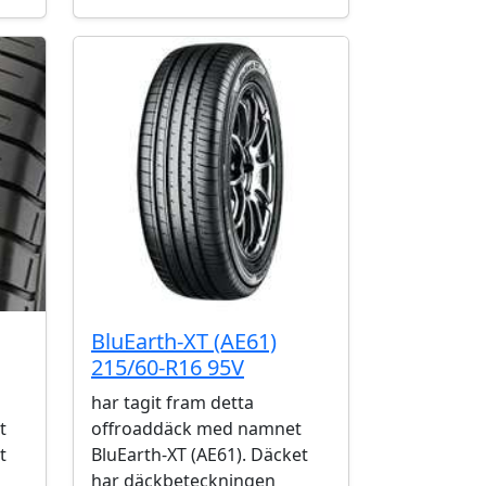
BluEarth-XT (AE61)
215/60-R16 95V
har tagit fram detta
t
offroaddäck med namnet
t
BluEarth-XT (AE61). Däcket
har däckbeteckningen