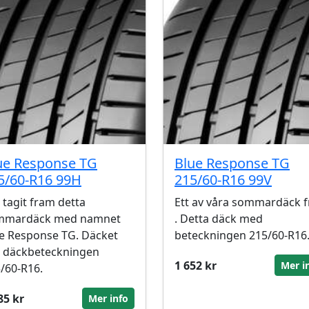
ue Response TG
Blue Response TG
5/60-R16 99H
215/60-R16 99V
 tagit fram detta
Ett av våra sommardäck f
mmardäck med namnet
. Detta däck med
e Response TG. Däcket
beteckningen 215/60-R16
 däckbeteckningen
1 652 kr
Mer i
/60-R16.
85 kr
Mer info