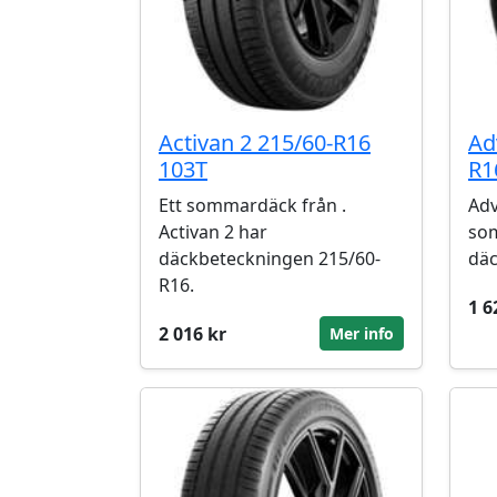
Activan 2 215/60-R16
Ad
103T
R1
Ett sommardäck från .
Adv
Activan 2 har
so
däckbeteckningen 215/60-
däc
R16.
1 6
2 016 kr
Mer info