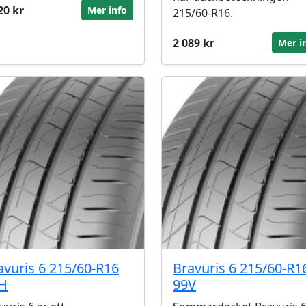
20 kr
Mer info
215/60-R16.
2 089 kr
Mer i
avuris 6 215/60-R16
Bravuris 6 215/60-R1
H
99V