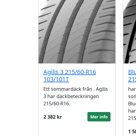
Agilis 3 215/60-R16
Bl
103/101T
21
Ett sommardäck från . Agilis
har
3 har däckbeteckningen
so
215/60-R16.
Blu
har
2 382 kr
Mer info
215
1 5