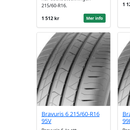
1 1
215/60-R16.
1 512 kr
Mer info
Bravuris 6 215/60-R16
Br
95V
99