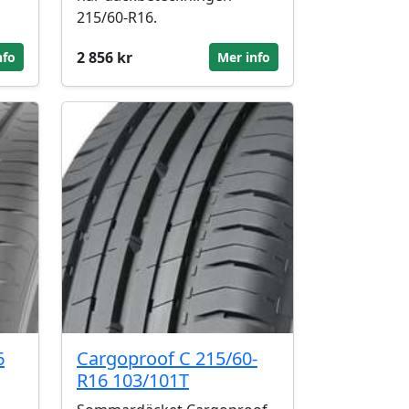
215/60-R16.
2 856 kr
nfo
Mer info
6
Cargoproof C 215/60-
R16 103/101T