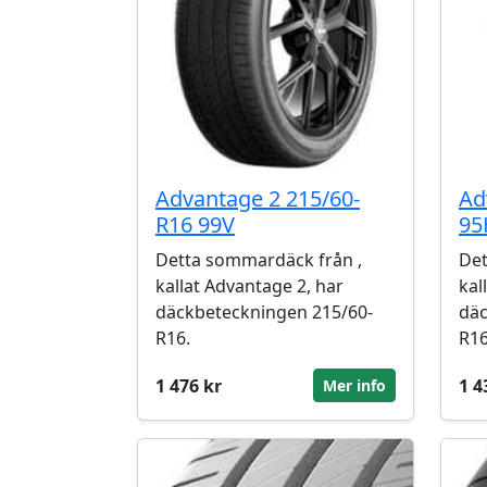
Advantage 2 215/60-
Ad
R16 99V
95
Detta sommardäck från ,
Det
kallat Advantage 2, har
kal
däckbeteckningen 215/60-
däc
R16.
R16
1 476 kr
1 4
Mer info