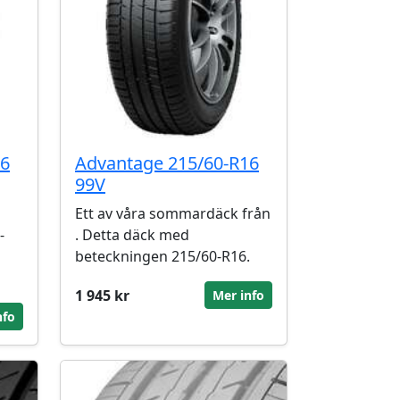
16
Advantage 215/60-R16
99V
Ett av våra sommardäck från
-
. Detta däck med
beteckningen 215/60-R16.
1 945 kr
Mer info
nfo