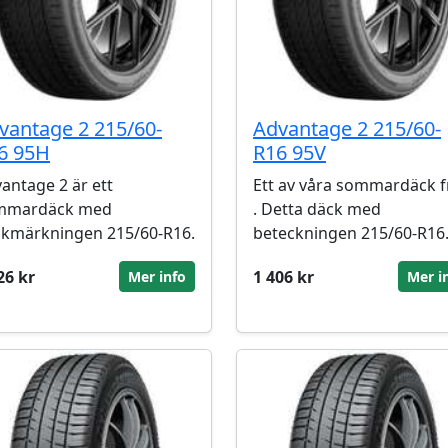
vantage 2 215/60-
Advantage 2 215/60-
6 95H
R16 95V
antage 2 är ett
Ett av våra sommardäck f
mmardäck med
. Detta däck med
kmärkningen 215/60-R16.
beteckningen 215/60-R16
26 kr
1 406 kr
Mer info
Mer i