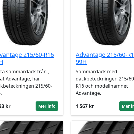
vantage 215/60-R16
Advantage 215/60-R
H
99H
ta sommardäck från ,
Sommardäck med
lat Advantage, har
däckbeteckningen 215/60
kbeteckningen 215/60-
R16 och modellnamnet
.
Advantage.
33 kr
1 567 kr
Mer info
Mer i