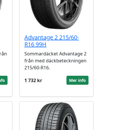
Advantage 2 215/60-
R16 99H
rån
Sommardäcket Advantage 2
från med däckbeteckningen
.
215/60-R16.
1 732 kr
nfo
Mer info