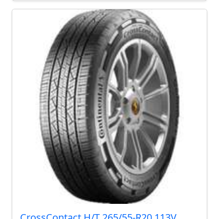
CrossContact H/T 265/55-R20 113V