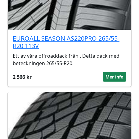
EUROALL SEASON AS220PRO 265/55-
R20 113V
Ett av våra offroaddäck från . Detta däck med
beteckningen 265/55-R20.
2 566 kr
Mer info