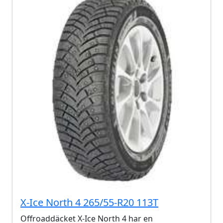
X-Ice North 4 265/55-R20 113T
Offroaddäcket X-Ice North 4 har en