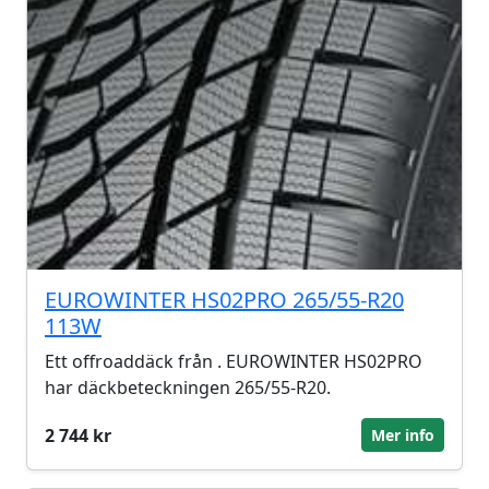
EUROWINTER HS02PRO 265/55-R20
113W
Ett offroaddäck från . EUROWINTER HS02PRO
har däckbeteckningen 265/55-R20.
2 744 kr
Mer info