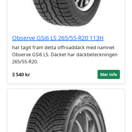
Observe GSi6 LS 265/55-R20 113H
har tagit fram detta offroaddäck med namnet
Observe GSi6 LS. Däcket har däckbeteckningen
265/55-R20.
3 540 kr
Mer info