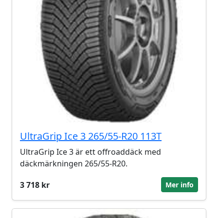
UltraGrip Ice 3 265/55-R20 113T
UltraGrip Ice 3 är ett offroaddäck med
däckmärkningen 265/55-R20.
3 718 kr
Mer info