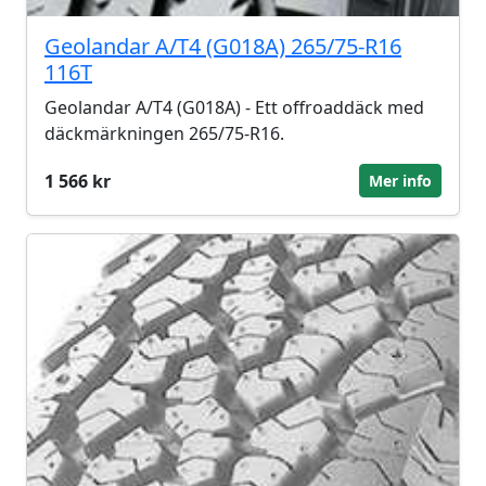
Geolandar A/T4 (G018A) 265/75-R16
116T
Geolandar A/T4 (G018A) - Ett offroaddäck med
däckmärkningen 265/75-R16.
1 566 kr
Mer info