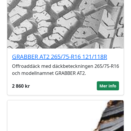
GRABBER AT2 265/75-R16 121/118R
Offroaddäck med däckbeteckningen 265/75-R16
och modellnamnet GRABBER AT2.
2 860 kr
Mer info