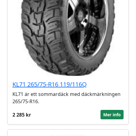
KL71 265/75-R16 119/116Q
KL71 är ett sommardäck med däckmärkningen
265/75-R16.
2 285 kr
Mer info