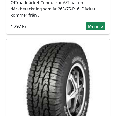
Offroaddäcket Conqueror A/T har en
däckbeteckning som är 265/75-R16. Däcket
kommer från .
1 797 kr
Mer info