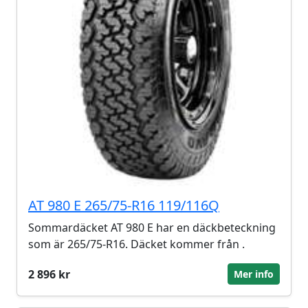
AT 980 E 265/75-R16 119/116Q
Sommardäcket AT 980 E har en däckbeteckning
som är 265/75-R16. Däcket kommer från .
2 896 kr
Mer info