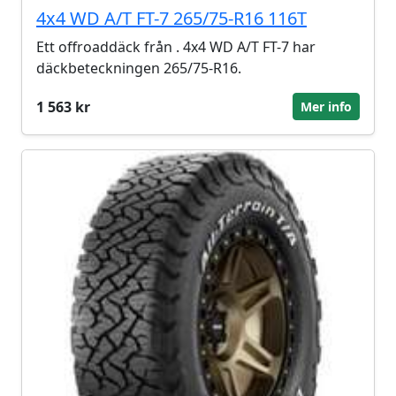
4x4 WD A/T FT-7 265/75-R16 116T
Ett offroaddäck från . 4x4 WD A/T FT-7 har
däckbeteckningen 265/75-R16.
1 563 kr
Mer info