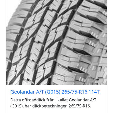
Geolandar A/T (G015) 265/75-R16 114T
Detta offroaddäck från , kallat Geolandar A/T
(G015), har däckbeteckningen 265/75-R16.