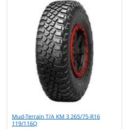
Mud-Terrain T/A KM 3 265/75-R16
119/116Q