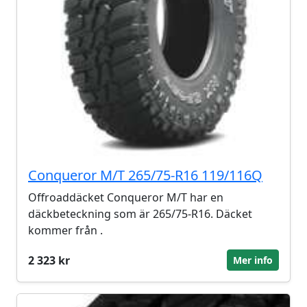
Conqueror M/T 265/75-R16 119/116Q
Offroaddäcket Conqueror M/T har en
däckbeteckning som är 265/75-R16. Däcket
kommer från .
2 323 kr
Mer info