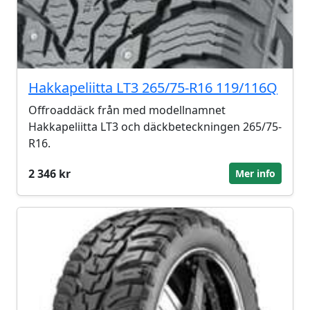
Hakkapeliitta LT3 265/75-R16 119/116Q
Offroaddäck från med modellnamnet
Hakkapeliitta LT3 och däckbeteckningen 265/75-
R16.
2 346 kr
Mer info