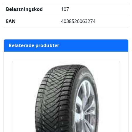
Belastningskod
107
EAN
4038526063274
Relaterade produkter